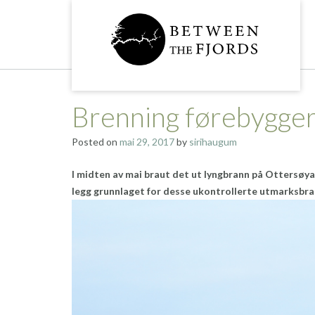
Skip
to
content
Brenning førebygger
Posted on
mai 29, 2017
by
sirihaugum
I midten av mai braut det ut lyngbrann på Ottersøy
legg grunnlaget for desse
ukontrollerte
utmarksbra