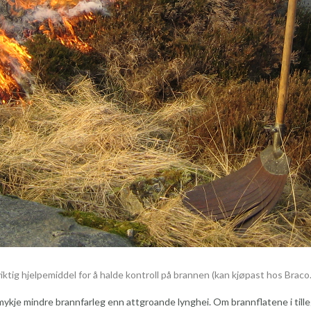
ktig hjelpemiddel for å halde kontroll på brannen (kan kjøpast hos Braco.
e mykje mindre brannfarleg enn attgroande lynghei. Om brannflatene i till