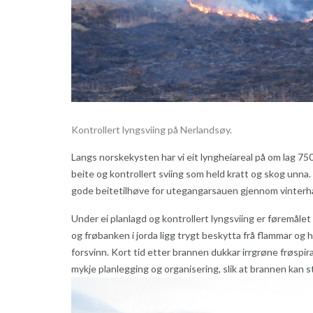
Kontrollert lyngsviing på Nerlandsøy.
Langs norskekysten har vi eit lyngheiareal på om lag 75
beite og kontrollert sviing som held kratt og skog unn
gode beitetilhøve for utegangarsauen gjennom vinterha
Under ei planlagd og kontrollert lyngsviing er føremåle
og frøbanken i jorda ligg trygt beskytta frå flammar o
forsvinn. Kort tid etter brannen dukkar irrgrøne frøspirar
mykje planlegging og organisering, slik at brannen kan sty