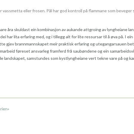
n er vassmetta eller frosen. Pål har god kontroll på flammane som bevege
are åra skuldast ein kombinasjon av aukande attgroing av lyngheiane lan
i har lita erfaring med, og i tillegg alt for lite ressursar til å øva på.
tte gjev brannmannskapet meir praktisk erfaring og utegangarsauen betre 
 samarbeid føreset ansvarleg framferd frå saubøndene og ein samarbeidsvil
e landskapet, samstundes som kystlyngheiane vert tekne vare på og kan n
rien»