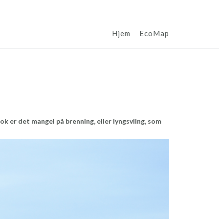
Hjem
EcoMap
nok er det mangel på brenning
, eller lyngsviing,
som