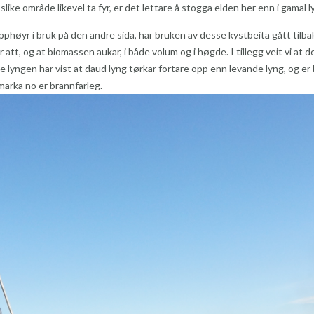
 slike område likevel ta fyr, er det lettare å stogga elden her enn i gamal 
pphøyr i bruk på den andre sida, har bruken av desse kystbeita gått tilba
tt, og at biomassen aukar, i både volum og i høgde. I tillegg veit vi at 
 lyngen har vist at daud lyng tørkar fortare opp enn levande lyng, og er 
marka no er brannfarleg.