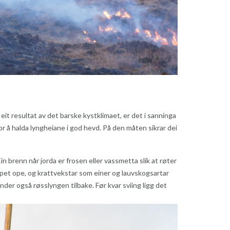
 eit resultat av det barske kystklimaet, er det i sanninga
 å halda lyngheiane i god hevd. På den måten sikrar dei
 brenn når jorda er frosen eller vassmetta slik at røter
apet ope, og krattvekstar som einer og lauvskogsartar
ender også røsslyngen tilbake. Før kvar sviing ligg det