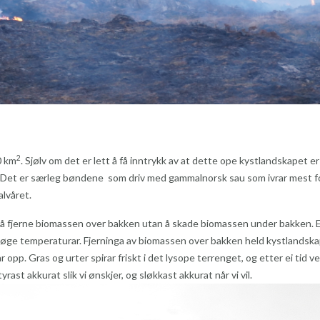
2
0 km
. Sjølv om det er lett å få inntrykk av at dette ope kystlandskapet er
a. Det er særleg bøndene som driv med gammalnorsk sau som ivrar mest for
lvåret.
t å fjerne biomassen over bakken utan å skade biomassen under bakken. Ein
g høge temperaturar. Fjerninga av biomassen over bakken held kystlandsk
 opp. Gras og urter spirar friskt i det lysope terrenget, og etter ei tid v
rast akkurat slik vi ønskjer, og sløkkast akkurat når vi vil.