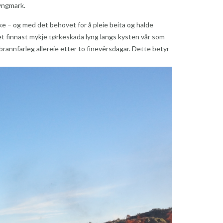
lyngmark.
ke – og med det behovet for å pleie beita og halde
det finnast mykje tørkeskada lyng langs kysten vår som
brannfarleg allereie etter to finevêrsdagar. Dette betyr