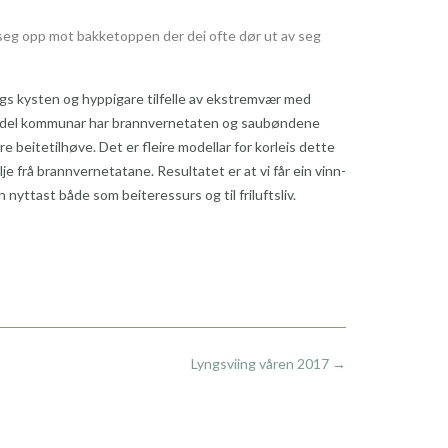
r seg opp mot bakketoppen der dei ofte dør ut av seg
gs kysten og hyppigare tilfelle av ekstremvær med
 I ein del kommunar har brannvernetaten og saubøndene
beitetilhøve. Det er fleire modellar for korleis dette
je frå brannvernetatane. Resultatet er at vi får ein vinn-
yttast både som beiteressurs og til friluftsliv.
Lyngsviing våren 2017
→