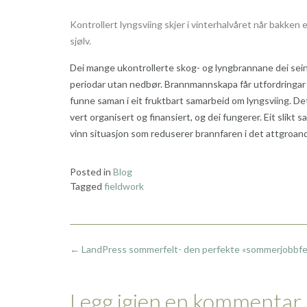
K
ontrollert lyngsviing skjer i vinterhalvåret når bakke
sjølv.
Dei mange ukontrollerte skog- og lyngbrannane dei sein
periodar utan nedbør. Brannmannskapa får utfordringar de
funne saman i eit fruktbart samarbeid om lyngsviing. De
vert organisert og finansiert, og dei fungerer. Eit slikt
vinn situasjon som reduserer brannfaren i det attgroand
Posted in
Blog
Tagged
fieldwork
Post
←
LandPress sommerfelt- den perfekte «sommerjobbfe
navigation
Legg igjen en kommentar