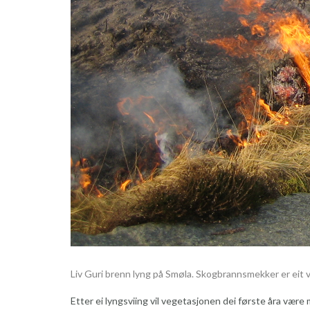
Liv Guri brenn lyng på Smøla. Skogbrannsmekker er eit vi
Etter ei lyngsviing vil vegetasjonen dei første åra vær